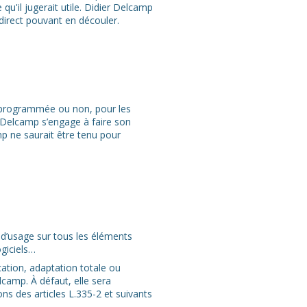
qu'il jugerait utile. Didier Delcamp
ndirect pouvant en découler.
n, programmée ou non, pour les
r Delcamp s’engage à faire son
p ne saurait être tenu pour
s d’usage sur tous les éléments
ogiciels…
cation, adaptation totale ou
lcamp. À défaut, elle sera
s des articles L.335-2 et suivants