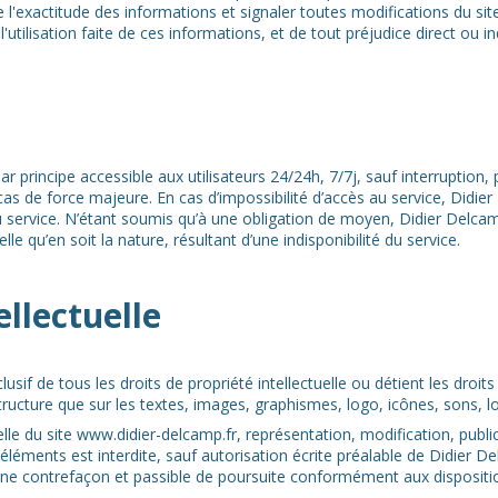
 l'exactitude des informations et signaler toutes modifications du site 
'utilisation faite de ces informations, et de tout préjudice direct ou i
ar principe accessible aux utilisateurs 24/24h, 7/7j, sauf interruptio
s de force majeure. En cas d’impossibilité d’accès au service, Didie
u service. N’étant soumis qu’à une obligation de moyen, Didier Delcam
 qu’en soit la nature, résultant d’une indisponibilité du service.
ellectuelle
usif de tous les droits de propriété intellectuelle ou détient les droit
 structure que sur les textes, images, graphismes, logo, icônes, sons, l
lle du site www.didier-delcamp.fr, représentation, modification, publi
 éléments est interdite, sauf autorisation écrite préalable de Didier De
e contrefaçon et passible de poursuite conformément aux disposition