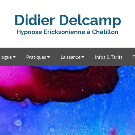
Didier Delcamp
Hypnose Ericksonienne à Châtillon
logue
Pratiques
La séance
Infos & Tarifs
T