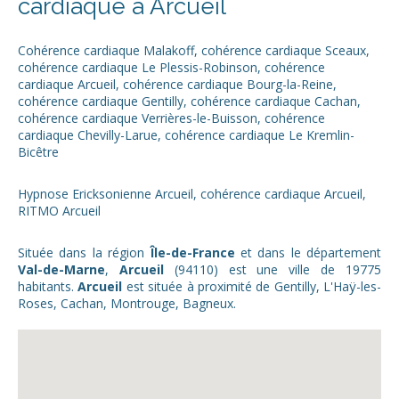
cardiaque à Arcueil
Cohérence cardiaque Malakoff
,
cohérence cardiaque Sceaux
,
cohérence cardiaque Le Plessis-Robinson
,
cohérence
cardiaque Arcueil
,
cohérence cardiaque Bourg-la-Reine
,
cohérence cardiaque Gentilly
,
cohérence cardiaque Cachan
,
cohérence cardiaque Verrières-le-Buisson
,
cohérence
cardiaque Chevilly-Larue
,
cohérence cardiaque Le Kremlin-
Bicêtre
Hypnose Ericksonienne Arcueil
,
cohérence cardiaque Arcueil
,
RITMO Arcueil
Située dans la région
Île-de-France
et dans le département
Val-de-Marne
,
Arcueil
(94110) est une ville de 19775
habitants.
Arcueil
est située à proximité de Gentilly, L'Haÿ-les-
Roses, Cachan, Montrouge, Bagneux.